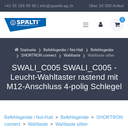
+41 55 256 80 90
|
info@spaelti-ag.ch
Über 18`000 Artikel
0
Startseite
Befehlsgeräte / Not-Halt
Befehlsgeräte
SHORTRON connect
Wahltaste
Wahltaste silber
SWALI_C005 SWALI_C005 -
Leucht-Wahltaster rastend mit
M12-Anschluss 4-polig Schlegel
Befehlsgeräte / Not-Halt
>
Befehlsgeräte
>
SHORTRON
connect
>
Wahltaste
>
Wahltaste silber