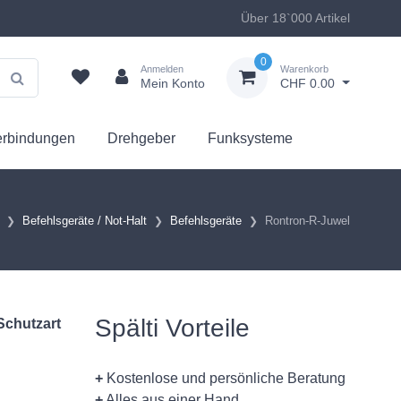
Über 18`000 Artikel
0
Anmelden
Warenkorb
Mein Konto
CHF 0.00
erbindungen
Drehgeber
Funksysteme
Befehlsgeräte / Not-Halt
Befehlsgeräte
Rontron-R-Juwel
Spälti Vorteile
Schutzart
+
Kostenlose und persönliche Beratung
+
Alles aus einer Hand