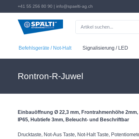
+41 55 256 80 90
|
info@spaelti-ag.ch
Befehlsgeräte / Not-Halt
Signalisierung / LED
Rontron-R-Juwel
Einbauöffnung Ø 22,3 mm, Frontrahmenhöhe 2mm, Fr
IP65, Hubtiefe 3mm, Beleucht- und Beschriftbar
Drucktaste, Not-Aus Taste, Not-Halt Taste, Potentiomete