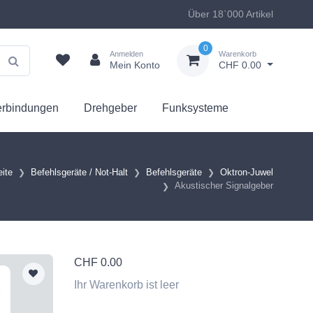
Über 18`000 Artikel
0
Anmelden
Warenkorb
Mein Konto
CHF 0.00
erbindungen
Drehgeber
Funksysteme
eite
Befehlsgeräte / Not-Halt
Befehlsgeräte
Oktron-Juwel
Akustischer Signalgeber
CHF
0.00
Ihr Warenkorb ist leer