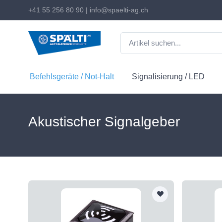
+41 55 256 80 90
|
info@spaelti-ag.ch
Befehlsgeräte / Not-Halt
Signalisierung / LED
Akustischer Signalgeber