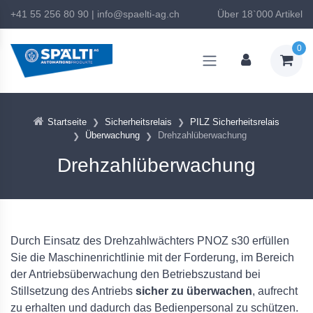
+41 55 256 80 90
|
info@spaelti-ag.ch
Über 18`000 Artikel
0
Startseite
Sicherheitsrelais
PILZ Sicherheitsrelais
Überwachung
Drehzahlüberwachung
Drehzahlüberwachung
Durch Einsatz des Drehzahlwächters PNOZ s30 erfüllen
Sie die Maschinenrichtlinie mit der Forderung, im Bereich
der Antriebsüberwachung den Betriebszustand bei
Stillsetzung des Antriebs
sicher zu überwachen
, aufrecht
zu erhalten und dadurch das Bedienpersonal zu schützen.