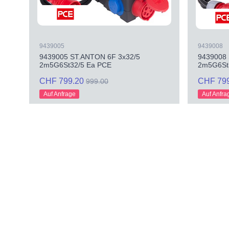
9439005
9439008
9439005 ST.ANTON 6F 3x32/5
9439008 
2m5G6St32/5 Ea PCE
2m5G6St
CHF 799.20
CHF 79
999.00
Auf Anfrage
Auf Anfra