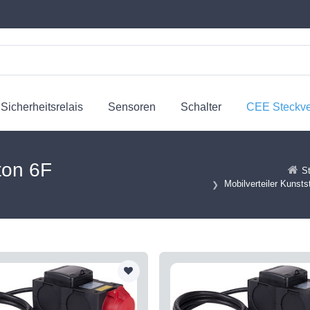
Sicherheitsrelais
Sensoren
Schalter
CEE Steckv
nton 6F
St
Mobilverteiler Kunsts