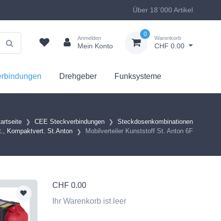
Über 18`000 Artikel
0
Anmelden
Warenkorb
Mein Konto
CHF 0.00
erbindungen
Drehgeber
Funksysteme
artseite
CEE Steckverbindungen
Steckdosenkombinationen
t., Kompaktvert. St.Anton
Mobilverteiler Kunststoff St. Anton 6F
CHF
0.00
Ihr Warenkorb ist leer