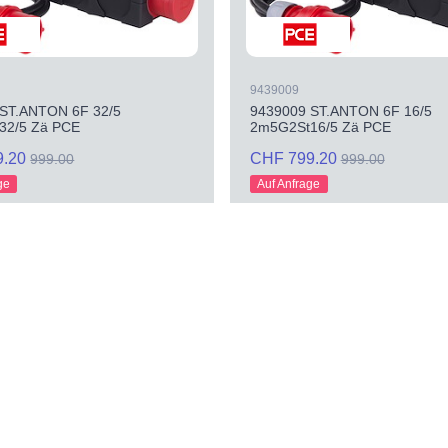
9439009
ST.ANTON 6F 32/5
9439009 ST.ANTON 6F 16/5
32/5 Zä PCE
2m5G2St16/5 Zä PCE
9.20
CHF 799.20
999.00
999.00
ge
Auf Anfrage