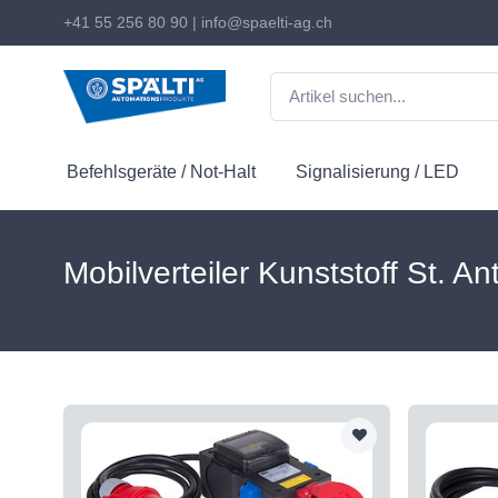
+41 55 256 80 90
|
info@spaelti-ag.ch
Befehlsgeräte / Not-Halt
Signalisierung / LED
Mobilverteiler Kunststoff St. A