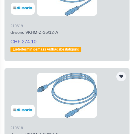
210619
di-soric VKHM-Z-35/12-A
CHF 274.10
Liefertermin gemäss Auftragsbestätigung
210618