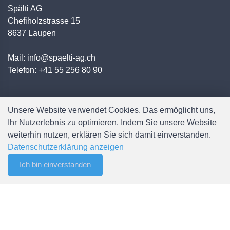
Spälti AG
Chefiholzstrasse 15
8637 Laupen
Mail: info@spaelti-ag.ch
Telefon: +41 55 256 80 90
Unsere Website verwendet Cookies. Das ermöglicht uns,
Ihr Nutzerlebnis zu optimieren. Indem Sie unsere Website
weiterhin nutzen, erklären Sie sich damit einverstanden.
Datenschutzerklärung anzeigen
Weitere Informationen
Ich bin einverstanden
0
Filter
Merkliste
Menu
CHF 0.00
Zahlungsmöglichkeiten
Versandbedingungen
AGB
Newsletter abonnieren
Sitemap