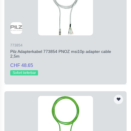
773854
Pilz Adapterkabel 773854 PNOZ msi10p adapter cable
2,5m
CHF 48.65
Sofort lieferbar