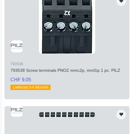
793538
793538 Screw terminals PNOZ mmc2p, mml1p 1 pc. PILZ
CHF 9.05
Lieferzeit 3-4 Wochen