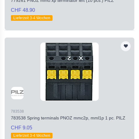
779261 PNOZ mm0.xp terminator left (10 pcs.) PILZ
CHF 48.90
Lieferzeit 3-4 Wochen
783538
783538 Spring terminals PNOZ mmc2p, mml1p 1 pc. PILZ
CHF 9.05
Lieferzeit 3-4 Wochen