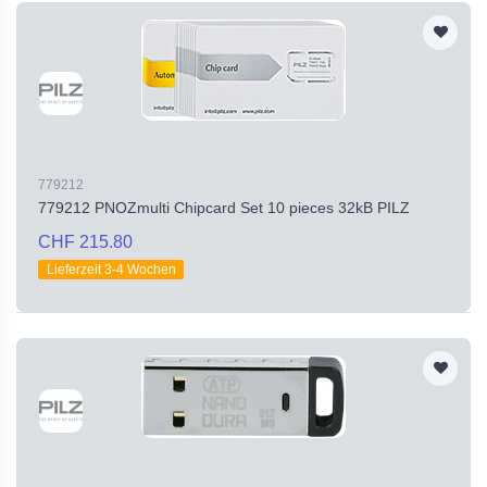
779212
779212 PNOZmulti Chipcard Set 10 pieces 32kB PILZ
CHF 215.80
Lieferzeit 3-4 Wochen