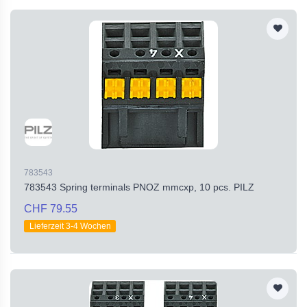
783543
783543 Spring terminals PNOZ mmcxp, 10 pcs. PILZ
CHF 79.55
Lieferzeit 3-4 Wochen