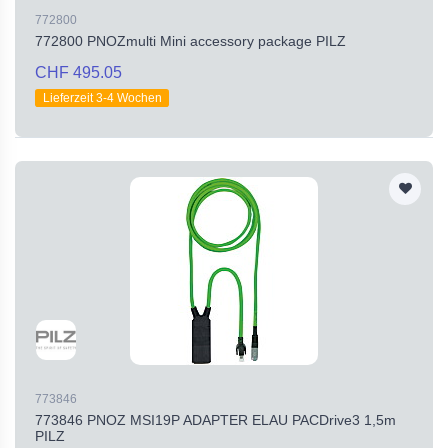
772800
772800 PNOZmulti Mini accessory package PILZ
CHF 495.05
Lieferzeit 3-4 Wochen
773846
773846 PNOZ MSI19P ADAPTER ELAU PACDrive3 1,5m
PILZ