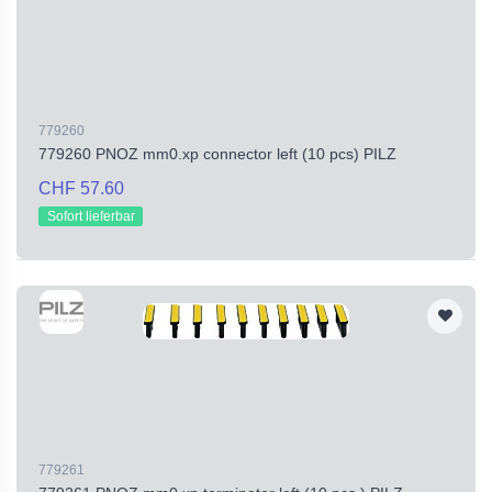
779260
779260 PNOZ mm0.xp connector left (10 pcs) PILZ
CHF 57.60
Sofort lieferbar
779261