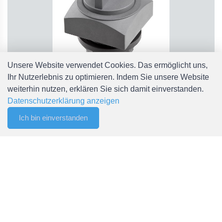
Unsere Website verwendet Cookies. Das ermöglicht uns,
Ihr Nutzerlebnis zu optimieren. Indem Sie unsere Website
weiterhin nutzen, erklären Sie sich damit einverstanden.
Datenschutzerklärung anzeigen
QRSTB_RSW
QRSTB_RSW Wahltaste tastend Schlegel
Ich bin einverstanden
0
CHF 9.60
Filter
Merkliste
Menu
CHF 0.00
Liefertermin gemäss Auftragsbestätigung