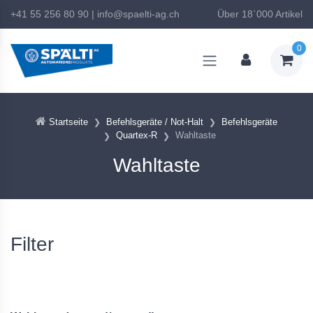
+41 55 256 80 90
|
info@spaelti-ag.ch
Über 18`000 Artikel
0
Startseite
Befehlsgeräte / Not-Halt
Befehlsgeräte
Quartex-R
Wahltaste
Wahltaste
Filter