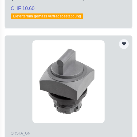
CHF 10.60
Liefertermin gemäss Auftragsbestätigung
QRSTA_GN