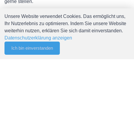
gerne stellen.
Unsere Website verwendet Cookies. Das ermöglicht uns,
Ihr Nutzerlebnis zu optimieren. Indem Sie unsere Website
weiterhin nutzen, erklären Sie sich damit einverstanden.
Datenschutzerklärung anzeigen
Kontakt
Ich bin einverstanden
0
Merkliste
Menu
CHF 0.00
Spälti AG
Chefiholzstrasse 15
8637 Laupen
Mail: info@spaelti-ag.ch
Telefon: +41 55 256 80 90