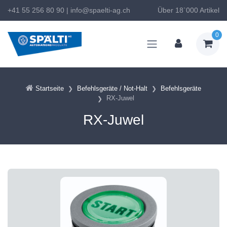
+41 55 256 80 90
|
info@spaelti-ag.ch
Über 18`000 Artikel
0
Startseite
Befehlsgeräte / Not-Halt
Befehlsgeräte
RX-Juwel
RX-Juwel