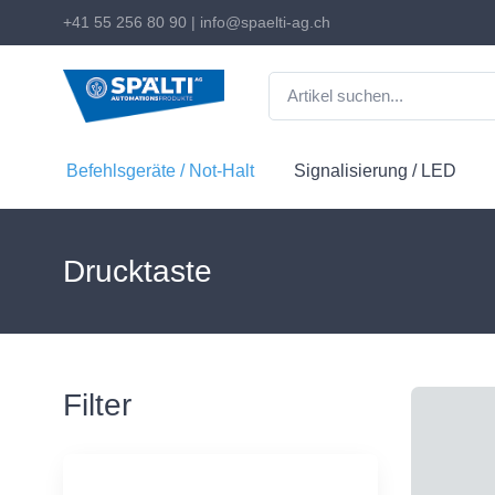
+41 55 256 80 90
|
info@spaelti-ag.ch
Befehlsgeräte / Not-Halt
Signalisierung / LED
Drucktaste
Filter