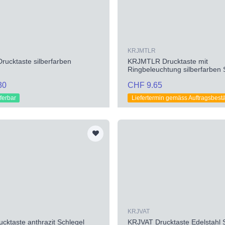
KRJMTLR
ucktaste silberfarben
KRJMTLR Drucktaste mit
Ringbeleuchtung silberfarben 
30
CHF 9.65
eferbar
Liefertermin gemäss Auftragsbest
KRJVAT
cktaste anthrazit Schlegel
KRJVAT Drucktaste Edelstahl 