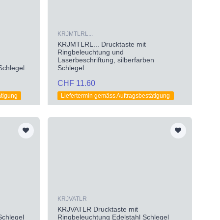
KRJMTLRL...
KRJMTLRL... Drucktaste mit
Ringbeleuchtung und
Laserbeschriftung, silberfarben
Schlegel
Schlegel
CHF 11.60
ätigung
Liefertermin gemäss Auftragsbestätigung
KRJVATLR
KRJVATLR Drucktaste mit
Schlegel
Ringbeleuchtung Edelstahl Schlegel