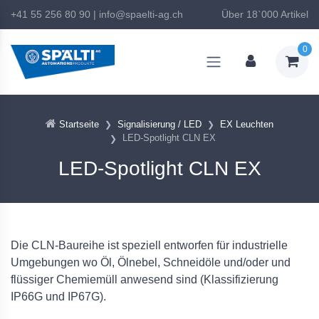
+41 55 256 80 90
|
info@spaelti-ag.ch
Über 18`000 Artikel
0
Startseite
Signalisierung / LED
EX Leuchten
LED-Spotlight CLN EX
LED-Spotlight CLN EX
Die CLN-Baureihe ist speziell entworfen für industrielle
Umgebungen wo Öl, Ölnebel, Schneidöle und/oder und
flüssiger Chemiemüll anwesend sind (Klassifizierung
IP66G und IP67G).