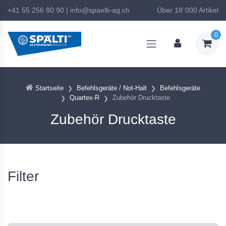
+41 55 256 80 90
|
info@spaelti-ag.ch
Über 18`000 Artikel
0
Startseite
Befehlsgeräte / Not-Halt
Befehlsgeräte
Quartex-R
Zubehör Drucktaste
Zubehör Drucktaste
Filter