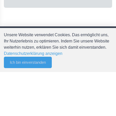
Unsere Website verwendet Cookies. Das ermöglicht uns,
Ihr Nutzerlebnis zu optimieren. Indem Sie unsere Website
Kontakt
weiterhin nutzen, erklären Sie sich damit einverstanden.
Datenschutzerklärung anzeigen
Spälti AG
Ich bin einverstanden
0
Chefiholzstrasse 15
Filter
Merkliste
Menu
CHF 0.00
8637 Laupen
Mail: info@spaelti-ag.ch
Telefon: +41 55 256 80 90