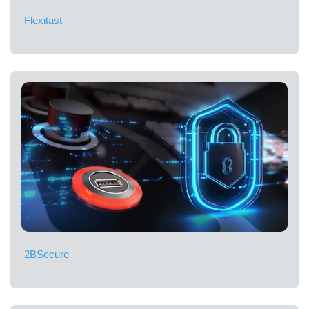
Flexitast
2BSecure