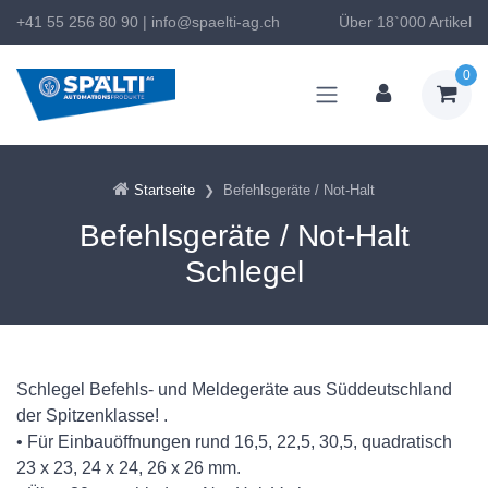
+41 55 256 80 90
|
info@spaelti-ag.ch
Über 18`000 Artikel
0
Startseite
Befehlsgeräte / Not-Halt
Befehlsgeräte / Not-Halt
Schlegel
Schlegel Befehls- und Meldegeräte aus Süddeutschland
der Spitzenklasse! .
• Für Einbauöffnungen rund 16,5, 22,5, 30,5, quadratisch
23 x 23, 24 x 24, 26 x 26 mm.