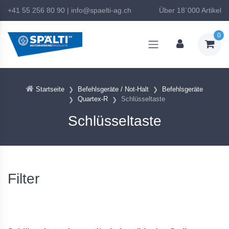
+41 55 256 80 90
|
info@spaelti-ag.ch
Über 18`000 Artikel
0
Startseite
Befehlsgeräte / Not-Halt
Befehlsgeräte
Quartex-R
Schlüsseltaste
Schlüsseltaste
Filter