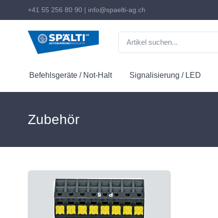
+41 55 256 80 90
|
info@spaelti-ag.ch
Befehlsgeräte / Not-Halt
Signalisierung / LED
Zubehör