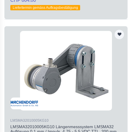
CHF 664.00
Liefertermin gemäss Auftragsbestätigung
LMSMA32010005KG10
LMSMA32010005KG10 Längenmesssystem LMSMA32
Auflösung 0,1 mm / Impuls, 4,75 - 5,5 VDC TTL, 200 mm