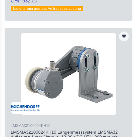
CHF 632.00
Liefertermin gemäss Auftragsbestätigung
LMSMA32100024KH10
LMSMA32100024KH10 Längenmesssystem LMSMA32