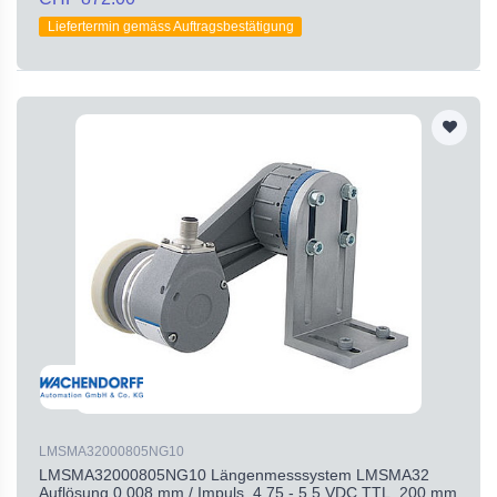
Liefertermin gemäss Auftragsbestätigung
LMSMA32000805NG10
LMSMA32000805NG10 Längenmesssystem LMSMA32
Auflösung 0,008 mm / Impuls, 4,75 - 5,5 VDC TTL, 200 mm