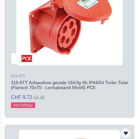
315-6TT
315-6TT Anbaudose gerade 16A 5p 6h IP44/54 Turbo Twist
(Flansch 70x70 - Lochabstand 56x56) PCE
CHF 9.72
12.15
Auf Anfrage