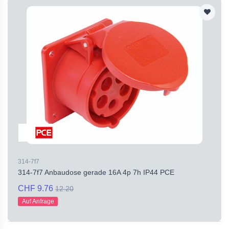
314-7f7
314-7f7 Anbaudose gerade 16A 4p 7h IP44 PCE
CHF 9.76
12.20
Auf Anfrage