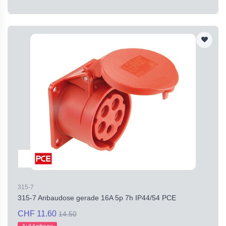
315-7
315-7 Anbaudose gerade 16A 5p 7h IP44/54 PCE
CHF 11.60
14.50