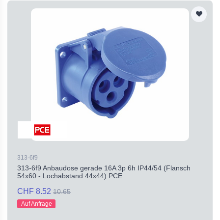
313-6f9
313-6f9 Anbaudose gerade 16A 3p 6h IP44/54 (Flansch
54x60 - Lochabstand 44x44) PCE
CHF 8.52
10.65
Auf Anfrage