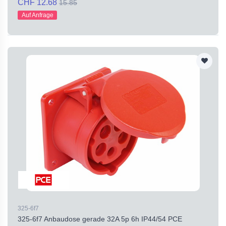
CHF 12.68
15.85
Auf Anfrage
325-6f7
325-6f7 Anbaudose gerade 32A 5p 6h IP44/54 PCE