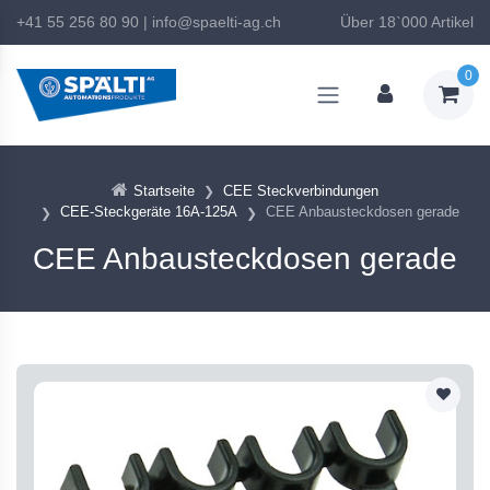
+41 55 256 80 90
|
info@spaelti-ag.ch
Über 18`000 Artikel
0
Startseite
CEE Steckverbindungen
CEE-Steckgeräte 16A-125A
CEE Anbausteckdosen gerade
CEE Anbausteckdosen gerade