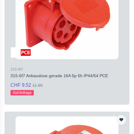
315-6f7
315-6f7 Anbaudose gerade 16A 5p 6h IP44/54 PCE
CHF 9.52
11.90
Auf Anfrage