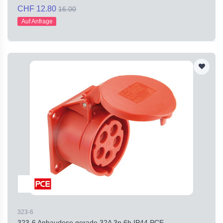
CHF 12.80
16.00
Auf Anfrage
323-6
323-6 Anbaudose gerade 32A 3p 6h IP44 PCE