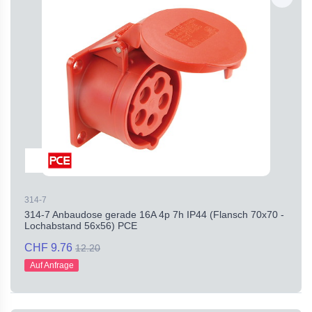
314-7
314-7 Anbaudose gerade 16A 4p 7h IP44 (Flansch 70x70 -
Lochabstand 56x56) PCE
CHF 9.76
12.20
Auf Anfrage