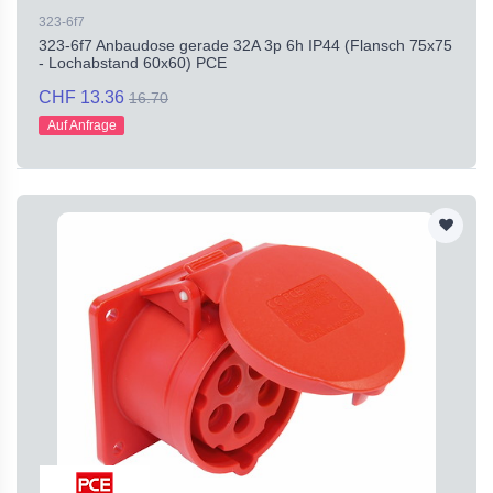
323-6f7
323-6f7 Anbaudose gerade 32A 3p 6h IP44 (Flansch 75x75
- Lochabstand 60x60) PCE
CHF 13.36
16.70
Auf Anfrage