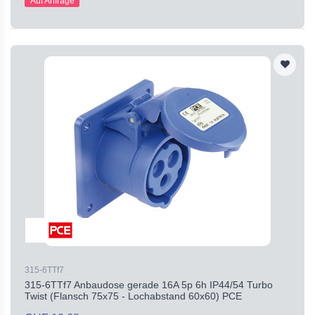
Auf Anfrage
315-6TTf7
315-6TTf7 Anbaudose gerade 16A 5p 6h IP44/54 Turbo
Twist (Flansch 75x75 - Lochabstand 60x60) PCE