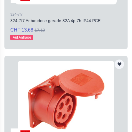
324-7f7
324-7f7 Anbaudose gerade 32A 4p 7h IP44 PCE
CHF 13.68
17.10
Auf Anfrage