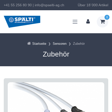
+41 55 256 80 90
|
info@spaelti-ag.ch
Über 18`000 Artikel
0
Startseite
Sensoren
Zubehör
Zubehör