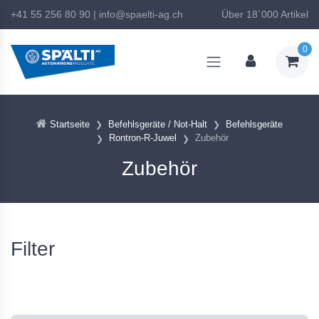
+41 55 256 80 90
|
info@spaelti-ag.ch
Über 18`000 Artikel
0
Startseite
Befehlsgeräte / Not-Halt
Befehlsgeräte
Rontron-R-Juwel
Zubehör
Zubehör
Filter