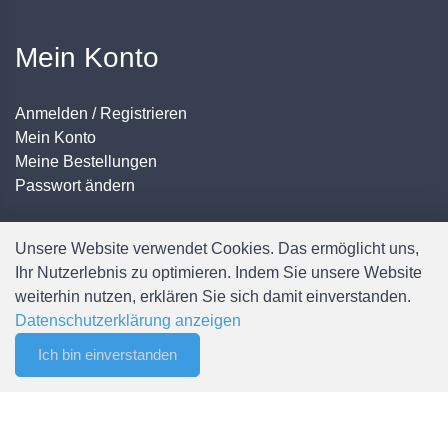
Mein Konto
Anmelden / Registrieren
Mein Konto
Meine Bestellungen
Passwort ändern
Unsere Website verwendet Cookies. Das ermöglicht uns,
Ihr Nutzerlebnis zu optimieren. Indem Sie unsere Website
weiterhin nutzen, erklären Sie sich damit einverstanden.
Datenschutzerklärung anzeigen
© Copyright Spälti AG - Alle Rechte vorbehalten
Ich bin einverstanden
0
Filter
Merkliste
Menu
CHF 0.00