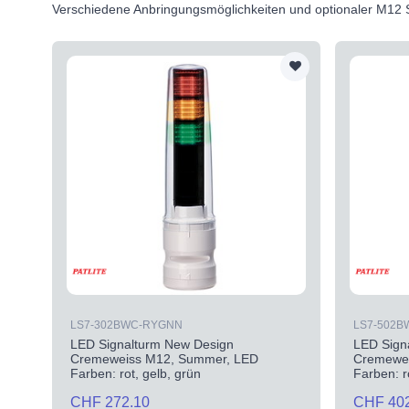
Verschiedene Anbringungsmöglichkeiten und optionaler M12 S
LS7-302BWC-RYGNN
LS7-502
LED Signalturm New Design
LED Sign
Cremeweiss M12, Summer, LED
Cremewei
Farben: rot, gelb, grün
Farben: ro
CHF 272.10
CHF 40