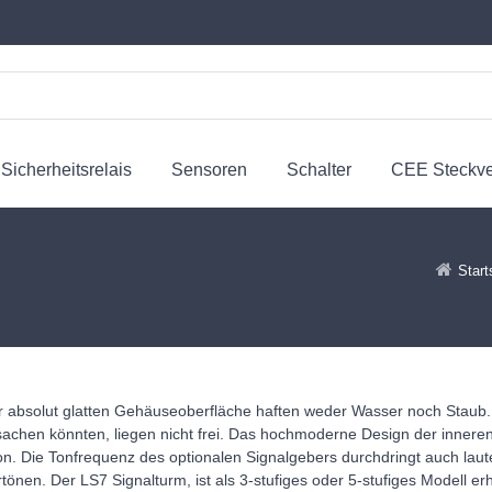
Sicherheitsrelais
Sensoren
Schalter
CEE Steckv
Start
der absolut glatten Gehäuseoberfläche haften weder Wasser noch Staub
sachen könnten, liegen nicht frei. Das hochmoderne Design der innere
ion. Die Tonfrequenz des optionalen Signalgebers durchdringt auch laut
en. Der LS7 Signalturm, ist als 3-stufiges oder 5-stufiges Modell erhä