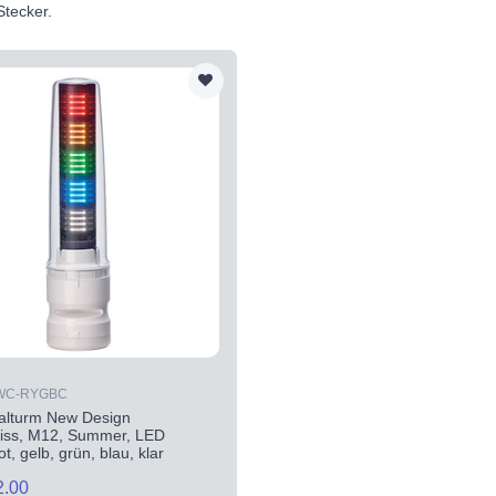
tecker.
BWC-RYGBC
alturm New Design
ss, M12, Summer, LED
t, gelb, grün, blau, klar
2.00