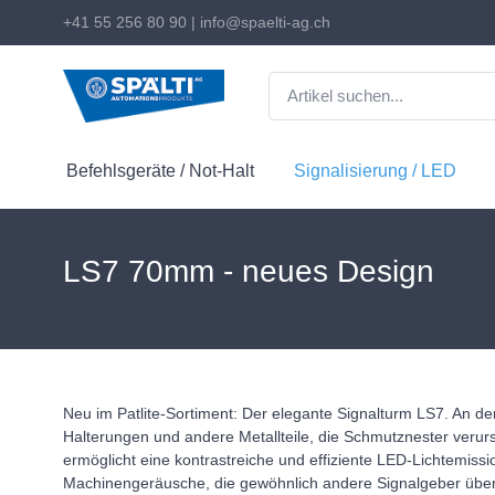
+41 55 256 80 90
|
info@spaelti-ag.ch
Befehlsgeräte / Not-Halt
Signalisierung / LED
LS7 70mm - neues Design
Neu im Patlite-Sortiment: Der elegante Signalturm LS7. An 
Halterungen und andere Metallteile, die Schmutznester verur
ermöglicht eine kontrastreiche und effiziente LED-Lichtemiss
Machinengeräusche, die gewöhnlich andere Signalgeber übertön