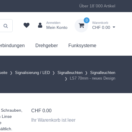
Über 18`000 Artikel
0
Anmelden
Warenkorb
Mein Konto
CHF 0.00
erbindungen
Drehgeber
Funksysteme
seite
Signalisierung / LED
Signalleuchten
Signalleuchten
LS7 70mm - neues Design
. Schrauben,
CHF
0.00
n Linse
Ihr Warenkorb ist leer
e
ltlich.