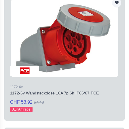
1172-6v
1172-6v Wandsteckdose 16A 7p 6h IP66/67 PCE
CHF 53.92
67.40
Auf Anfrage