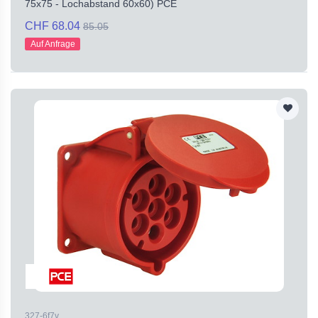
75x75 - Lochabstand 60x60) PCE
CHF 68.04
85.05
Auf Anfrage
327-6f7v