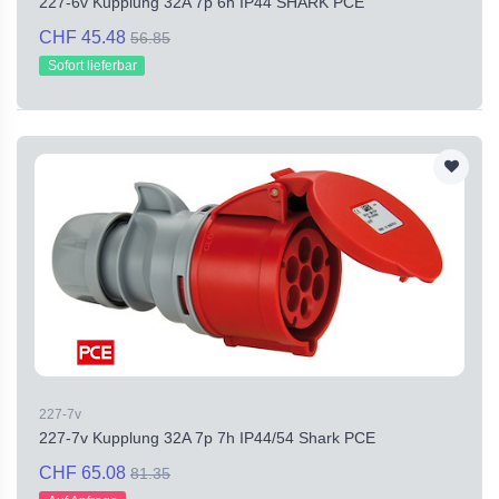
227-6v Kupplung 32A 7p 6h IP44 SHARK PCE
CHF 45.48
56.85
Sofort lieferbar
227-7v
227-7v Kupplung 32A 7p 7h IP44/54 Shark PCE
CHF 65.08
81.35