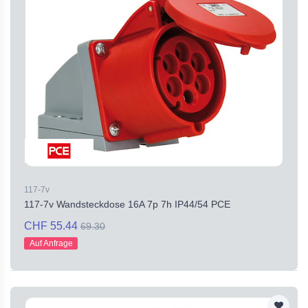
117-7v
117-7v Wandsteckdose 16A 7p 7h IP44/54 PCE
CHF 55.44
69.30
Auf Anfrage