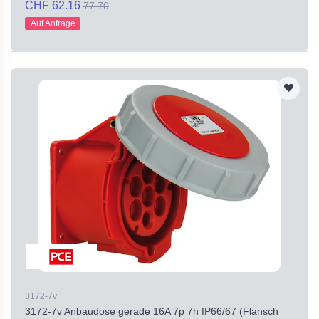
CHF 62.16
77.70
Auf Anfrage
3172-7v
3172-7v Anbaudose gerade 16A 7p 7h IP66/67 (Flansch