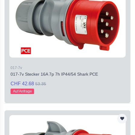
017-7v
017-7v Stecker 16A 7p 7h IP44/54 Shark PCE
CHF 42.68
53.35
Auf Anfrage