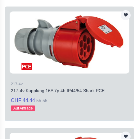
217-4v
217-4v Kupplung 16A 7p 4h IP44/54 Shark PCE
CHF 44.44
55.55
Auf Anfrage