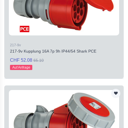
217-9v
217-9v Kupplung 16A 7p 9h IP44/54 Shark PCE
CHF 52.08
65.10
Auf Anfrage