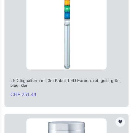
LED Signalturm mit 3m Kabel, LED Farben: rot, gelb, grün,
blau, klar
CHF 251.44