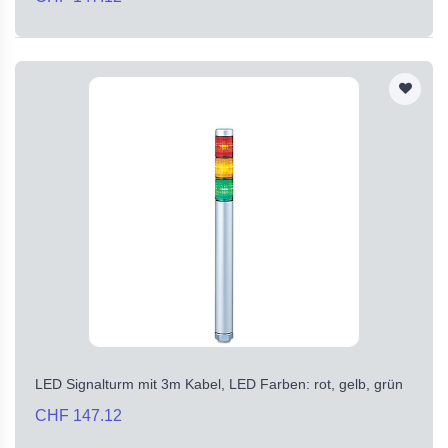
LED Signalturm mit 3m Kabel, LED Farben: rot, gelb, grün
CHF 147.12