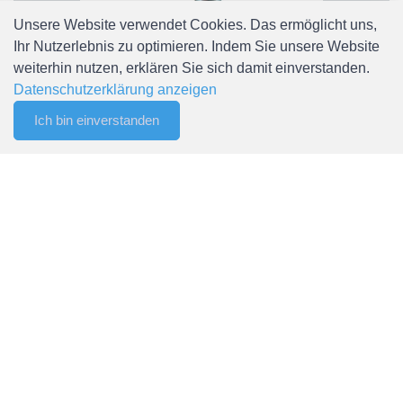
Unsere Website verwendet Cookies. Das ermöglicht uns,
Ihr Nutzerlebnis zu optimieren. Indem Sie unsere Website
weiterhin nutzen, erklären Sie sich damit einverstanden.
Datenschutzerklärung anzeigen
LED Signalturm mit 3 Meter Kabel, LED Farben: rot, gelb,
grün, blau, klar
Ich bin einverstanden
0
CHF 251.44
Filter
Merkliste
Menu
CHF 0.00
Kontakt
Spälti AG
Chefiholzstrasse 15
8637 Laupen