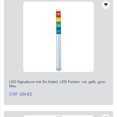
LED Signalturm mit 3m Kabel, LED Farben: rot, gelb, grün,
blau
CHF 184.63