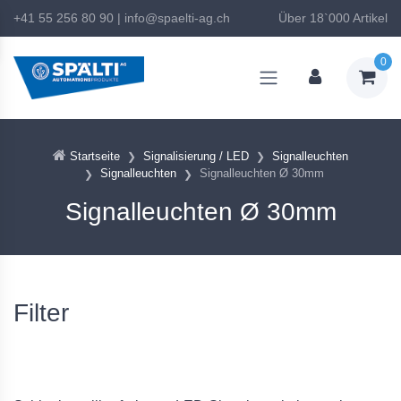
+41 55 256 80 90
|
info@spaelti-ag.ch
Über 18`000 Artikel
0
Startseite
Signalisierung / LED
Signalleuchten
Signalleuchten
Signalleuchten Ø 30mm
Signalleuchten Ø 30mm
Filter