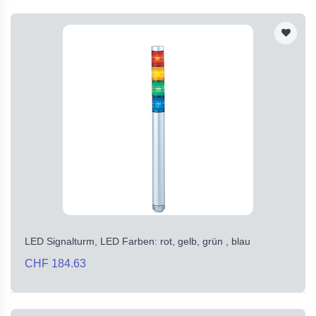
LED Signalturm, LED Farben: rot, gelb, grün , blau
CHF 184.63