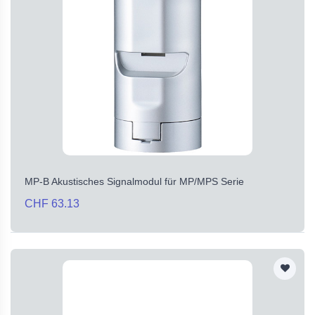
MP-B Akustisches Signalmodul für MP/MPS Serie
CHF 63.13