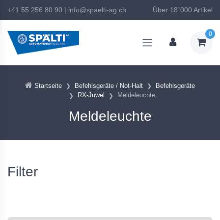
+41 55 256 80 90
|
info@spaelti-ag.ch
Über 18`000 Artikel
0
Startseite
Befehlsgeräte / Not-Halt
Befehlsgeräte
RX-Juwel
Meldeleuchte
Meldeleuchte
Filter