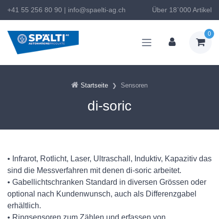
+41 55 256 80 90
|
info@spaelti-ag.ch
Über 18`000 Artikel
0
Startseite
Sensoren
di-soric
• Infrarot, Rotlicht, Laser, Ultraschall, Induktiv, Kapazitiv das
sind die Messverfahren mit denen di-soric arbeitet.
• Gabellichtschranken Standard in diversen Grössen oder
optional nach Kundenwunsch, auch als Differenzgabel
erhältlich.
• Ringsensoren zum Zählen und erfassen von