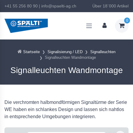
+41 55 256 80 90
|
info@spaelti-ag.ch
Über 18`000 Artikel
0
Startseite
Signalisierung / LED
Signalleuchten
Signalleuchten Wandmontage
Signalleuchten Wandmontage
Die verchromten halbmondförmigen Signaltürme der Serie
WE haben ein schlankes Design und lassen sich nahtlos
in entsprechende Umgebungen integrieren.