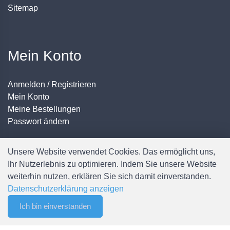
Sitemap
Mein Konto
Anmelden / Registrieren
Mein Konto
Meine Bestellungen
Passwort ändern
Unsere Website verwendet Cookies. Das ermöglicht uns,
Ihr Nutzerlebnis zu optimieren. Indem Sie unsere Website
weiterhin nutzen, erklären Sie sich damit einverstanden.
Datenschutzerklärung anzeigen
© Copyright Spälti AG - Alle Rechte vorbehalten
Ich bin einverstanden
0
Filter
Merkliste
Menu
CHF 0.00