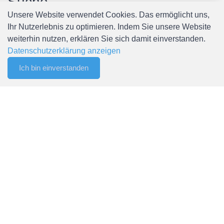
Suche
Unsere Website verwendet Cookies. Das ermöglicht uns,
Ihr Nutzerlebnis zu optimieren. Indem Sie unsere Website
weiterhin nutzen, erklären Sie sich damit einverstanden.
Datenschutzerklärung anzeigen
Ich bin einverstanden
0
Filter
Merkliste
Menu
CHF 0.00
Filter
Spälti Vorteile
+
Kostenlose und persönliche Beratung
+
Alles aus einer Hand
+
Grosses Sortiment
+
Europaweite Lieferung
+
Lager in der Schweiz