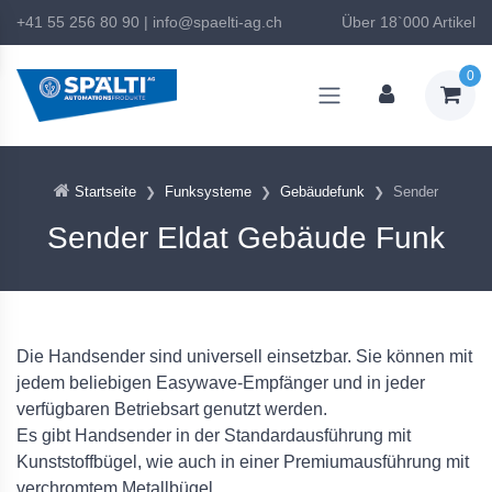
+41 55 256 80 90
|
info@spaelti-ag.ch
Über 18`000 Artikel
0
Startseite
Funksysteme
Gebäudefunk
Sender
Sender Eldat Gebäude Funk
Die Handsender sind universell einsetzbar. Sie können mit
jedem beliebigen Easywave-Empfänger und in jeder
verfügbaren Betriebsart genutzt werden.
Es gibt Handsender in der Standardausführung mit
Kunststoffbügel, wie auch in einer Premiumausführung mit
verchromtem Metallbügel.