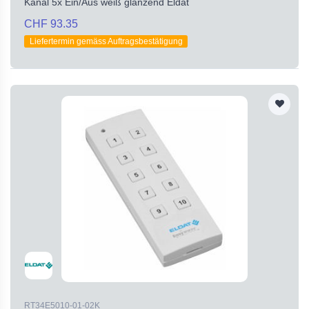
Kanal 5x Ein/Aus weiß glänzend Eldat
CHF 93.35
Liefertermin gemäss Auftragsbestätigung
RT34E5010-01-02K