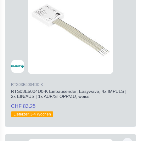
RTS03E5004D0-K
RTS03E5004D0-K Einbausender, Easywave, 4x IMPULS |
2x EIN/AUS | 1x AUF/STOPP/ZU, weiss
CHF 83.25
Lieferzeit 3-4 Wochen