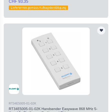
CHF 93.35
Liefertermin gemäss Auftragsbestätigung
RT34E5005-01-02K
RT34E5005-01-02K Handsender Easywave 868 MHz 5-