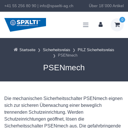
+41 55 256 80 90
|
info@spaelti-ag.ch
Über 18`000 Artikel
0
Startseite
Sicherheitsrelais
PILZ Sicherheitsrelais
PSENmech
PSENmech
Die mechanischen Sicherheitsschalter PSENmech eignen
sich zur sicheren Überwachung einer beweglich
trennenden Schutzeinrichtung. Werden
Schutzeinrichtungen geöffnet, lösen die
Sicherheitsschalter PSENmech aus. Die gefahrbringende