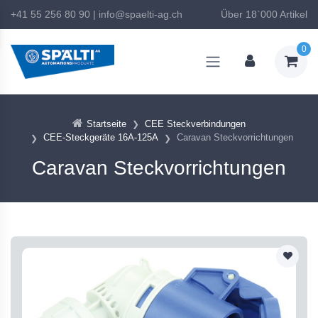
+41 55 256 80 90
|
info@spaelti-ag.ch
Über 18`000 Artikel
0
Startseite
CEE Steckverbindungen
CEE-Steckgeräte 16A-125A
Caravan Steckvorrichtungen
Caravan Steckvorrichtungen