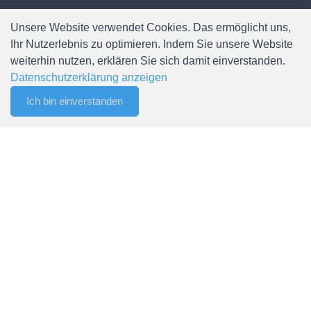
Mail: info@spaelti-ag.ch
Unsere Website verwendet Cookies. Das ermöglicht uns,
Telefon: +41 55 256 80 90
Ihr Nutzerlebnis zu optimieren. Indem Sie unsere Website
weiterhin nutzen, erklären Sie sich damit einverstanden.
Datenschutzerklärung anzeigen
Ich bin einverstanden
0
Filter
Merkliste
Menu
CHF 0.00
Weitere Informationen
Zahlungsmöglichkeiten
Versandbedingungen
AGB
Newsletter abonnieren
Sitemap