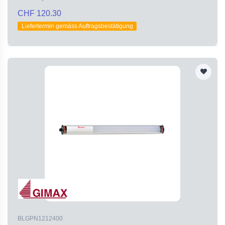
CHF 120.30
Liefertermin gemäss Auftragsbestätigung
BLGPN1212400