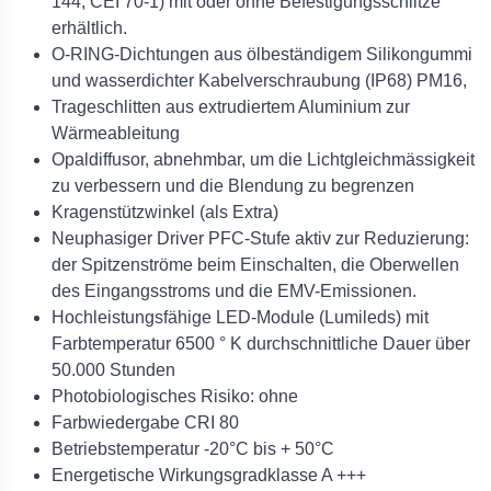
144, CEI 70-1) mit oder ohne Befestigungsschlitze
erhältlich.
O-RING-Dichtungen aus ölbeständigem Silikongummi
und wasserdichter Kabelverschraubung (IP68) PM16,
Trageschlitten aus extrudiertem Aluminium zur
Wärmeableitung
Opaldiffusor, abnehmbar, um die Lichtgleichmässigkeit
zu verbessern und die Blendung zu begrenzen
Kragenstützwinkel (als Extra)
Neuphasiger Driver PFC-Stufe aktiv zur Reduzierung:
der Spitzenströme beim Einschalten, die Oberwellen
des Eingangsstroms und die EMV-Emissionen.
Hochleistungsfähige LED-Module (Lumileds) mit
Farbtemperatur 6500 ° K durchschnittliche Dauer über
50.000 Stunden
Photobiologisches Risiko: ohne
Farbwiedergabe CRI 80
Betriebstemperatur -20°C bis + 50°C
Energetische Wirkungsgradklasse A +++