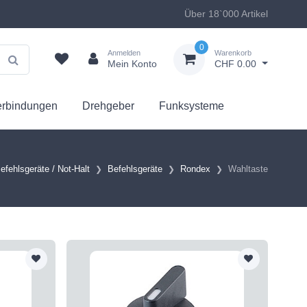
Über 18`000 Artikel
0
Anmelden
Warenkorb
Mein Konto
CHF 0.00
erbindungen
Drehgeber
Funksysteme
efehlsgeräte / Not-Halt
Befehlsgeräte
Rondex
Wahltaste