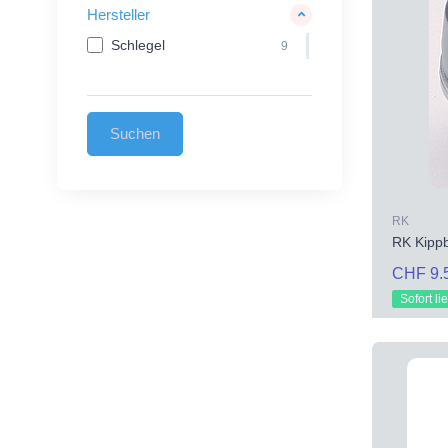
Hersteller
Schlegel
9
RK
RK Kippb
CHF 9.
Sofort li