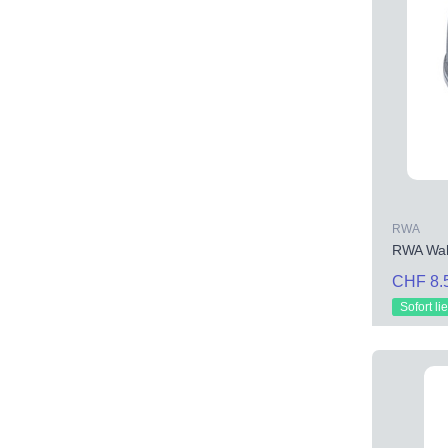
RWA
RWA Wahl
CHF 8.
Sofort li