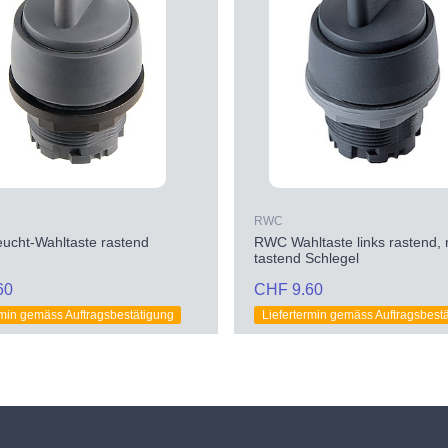
RWC
ucht-Wahltaste rastend
RWC Wahltaste links rastend, 
tastend Schlegel
60
CHF 9.60
rmin gemäss Auftragsbestätigung
Liefertermin gemäss Auftragsbest