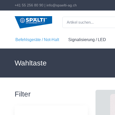
+41 55 256 80 90
|
info@spaelti-ag.ch
Befehlsgeräte / Not-Halt
Signalisierung / LED
Wahltaste
Filter