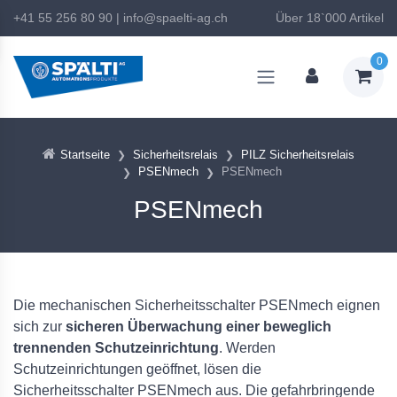
+41 55 256 80 90
|
info@spaelti-ag.ch
Über 18`000 Artikel
0
Startseite
Sicherheitsrelais
PILZ Sicherheitsrelais
PSENmech
PSENmech
PSENmech
Die mechanischen Sicherheitsschalter PSENmech eignen
sich zur
sicheren Überwachung einer beweglich
trennenden Schutzeinrichtung
. Werden
Schutzeinrichtungen geöffnet, lösen die
Sicherheitsschalter PSENmech aus. Die gefahrbringende