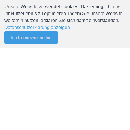
Versandbedingungen
Unsere Website verwendet Cookies. Das ermöglicht uns,
AGB
Ihr Nutzerlebnis zu optimieren. Indem Sie unsere Website
Newsletter abonnieren
weiterhin nutzen, erklären Sie sich damit einverstanden.
Sitemap
Datenschutzerklärung anzeigen
Ich bin einverstanden
0
Filter
Merkliste
Menu
CHF 0.00
Mein Konto
Anmelden / Registrieren
Mein Konto
Meine Bestellungen
Passwort ändern
© Copyright Spälti AG - Alle Rechte vorbehalten