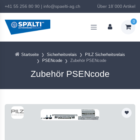
+41 55 256 80 90
|
info@spaelti-ag.ch
Über 18`000 Artikel
0
Startseite
Sicherheitsrelais
PILZ Sicherheitsrelais
PSENcode
Zubehör PSENcode
Zubehör PSENcode