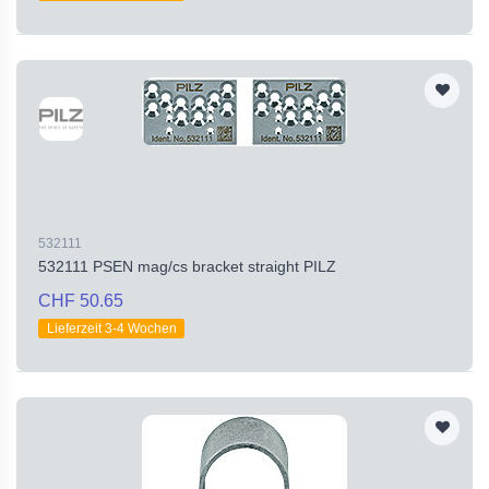
532111
532111 PSEN mag/cs bracket straight PILZ
CHF 50.65
Lieferzeit 3-4 Wochen