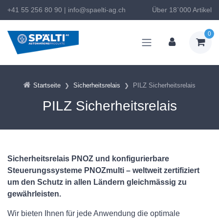
+41 55 256 80 90
|
info@spaelti-ag.ch
Über 18`000 Artikel
0
Startseite
Sicherheitsrelais
PILZ Sicherheitsrelais
PILZ Sicherheitsrelais
Sicherheitsrelais PNOZ und konfigurierbare
Steuerungssysteme PNOZmulti – weltweit zertifiziert
um den Schutz in allen Ländern gleichmässig zu
gewährleisten.
Wir bieten Ihnen für jede Anwendung die optimale