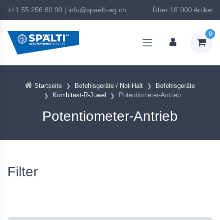
+41 55 256 80 90
|
info@spaelti-ag.ch
Über 18`000 Artikel
0
Startseite
Befehlsgeräte / Not-Halt
Befehlsgeräte
Kombitast-R-Juwel
Potentiometer-Antrieb
Potentiometer-Antrieb
Filter