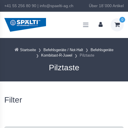
+41 55 256 80 90
|
info@spaelti-ag.ch
Über 18`000 Artikel
0
Startseite
Befehlsgeräte / Not-Halt
Befehlsgeräte
Kombitast-R-Juwel
Pilztaste
Pilztaste
Filter