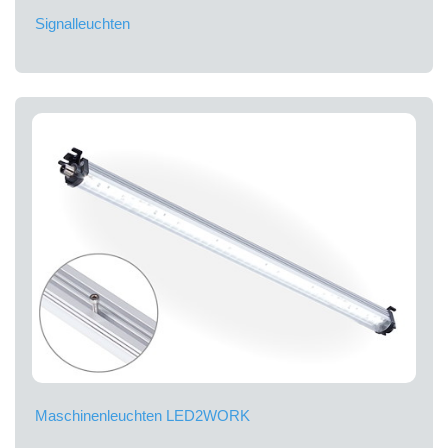
Signalleuchten
Maschinenleuchten LED2WORK