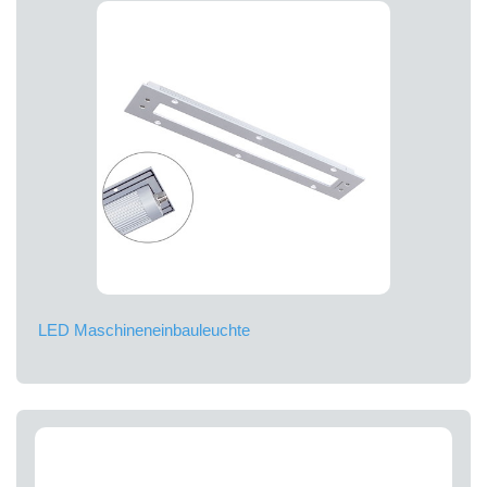
LED Maschineneinbauleuchte