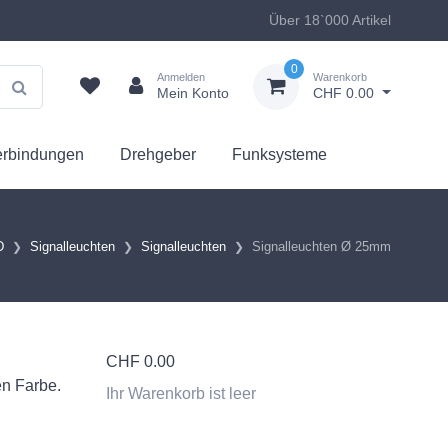
Über 18`000 Artikel
0
Anmelden
Warenkorb
Mein Konto
CHF 0.00
erbindungen
Drehgeber
Funksysteme
D
Signalleuchten
Signalleuchten
Signalleuchten Ø 25mm
CHF
0.00
en Farbe.
Ihr Warenkorb ist leer