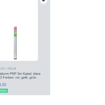
RYG + FB148
alturm PNP 3m Kabel, klare
D Farben: rot, gelb, grün
3.20
ferbar