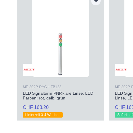
ME-302P-RYG + FB123
ME-302P-
LED Signalturm PNP,klare Linse, LED
LED Sign
Farben: rot, gelb, grün
Linse, LE
CHF 163.20
CHF 16
Lieferzeit 3-4 Wochen
Sofort lie