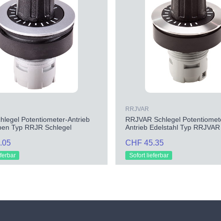
RRJVAR
legel Potentiometer-Antrieb
RRJVAR Schlegel Potentiomet
rben Typ RRJR Schlegel
Antrieb Edelstahl Typ RRJVAR
.05
CHF 45.35
eferbar
Sofort lieferbar