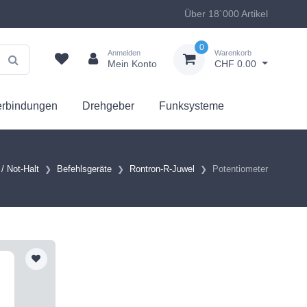
Über 18`000 Artikel
0
Anmelden
Warenkorb
Mein Konto
CHF 0.00
erbindungen
Drehgeber
Funksysteme
/ Not-Halt
Befehlsgeräte
Rontron-R-Juwel
Potentiometer