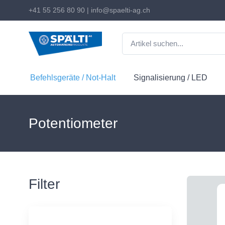
+41 55 256 80 90
|
info@spaelti-ag.ch
Befehlsgeräte / Not-Halt
Signalisierung / LED
Potentiometer
Filter