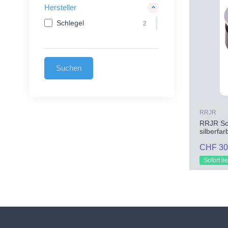
Hersteller
Schlegel
2
RRJR
RRJR Sch
silberfa
CHF 30
Sofort li