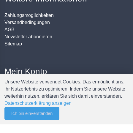
Zahlungsmöglichkeiten
Versandbedingungen
AGB
Newsletter abonnieren
Sitemap
Mein Konto
Unsere Website verwendet Cookies. Das ermöglicht uns,
Anmelden / Registrieren
Ihr Nutzerlebnis zu optimieren. Indem Sie unsere Website
Mein Konto
weiterhin nutzen, erklären Sie sich damit einverstanden.
Meine Bestellungen
Datenschutzerklärung anzeigen
Passwort ändern
Ich bin einverstanden
0
Filter
Merkliste
Menu
CHF 0.00