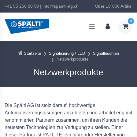
+41 55 256 80 90
|
info@spaelti-ag.ch
Über 18`000 Artikel
0
Startseite
Signalisierung / LED
Signalleuchten
Netzwerkprodukte
Netzwerkprodukte
Die Spälti AG ist stolz darauf, hochwertige
Automatisierungslösungen anzubieten und arbeitet eng mit
renommierten Partnern zusammen, um ihren Kunden die
neuesten Technologien zur Verfügung zu stellen. Einer
dieser Partner ist PATLITE, ein führender Hersteller von