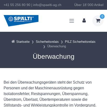
+41 55 256 80 90
|
info@spaelti-ag.ch
Über 18`000 Artikel
0
Startseite
Sicherheitsrelais
PILZ Sicherheitsrelais
Überwachung
Überwachung
Bei den Überwachungsgeräten steht der Schutz von
Personen und der Maschinenausrüstung gegen
Isolationsfehler, Restspannungen, Überspannung,
Überstrom, Überlast, Übertemperaturen sowie die
Stillstands- und Wirkleistungskontrolle im Vordergrund.