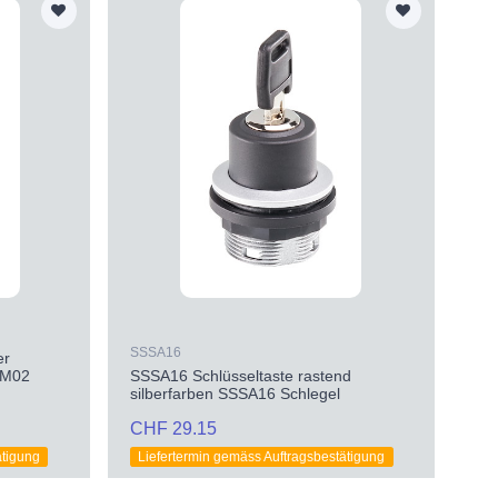
SSSA16
er
_M02
SSSA16 Schlüsseltaste rastend
silberfarben SSSA16 Schlegel
CHF 29.15
ätigung
Liefertermin gemäss Auftragsbestätigung