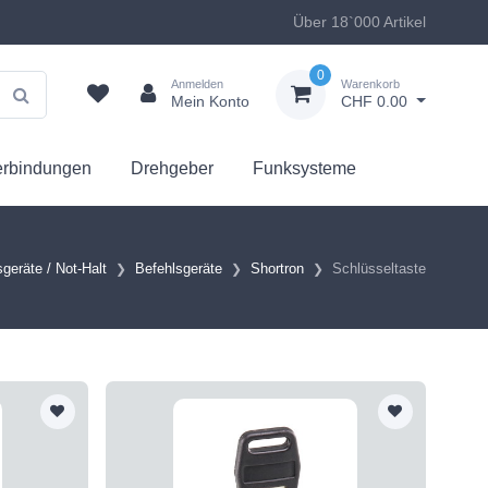
Über 18`000 Artikel
0
Anmelden
Warenkorb
Mein Konto
CHF 0.00
erbindungen
Drehgeber
Funksysteme
geräte / Not-Halt
Befehlsgeräte
Shortron
Schlüsseltaste