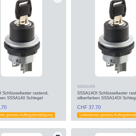
SSSA14OI
 Schlüsseltaster rastend,
SSSA14OI Schlüsseltaster ras
rben SSSA14II Schlegel
silberfarben SSSA14OI Schleg
.70
CHF 37.70
rmin gemäss Auftragsbestätigung
Liefertermin gemäss Auftragsbest