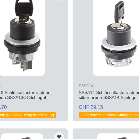
I
SSSA14
 Schlüsseltaster rastend,
SSSA14 Schlüsseltaste rasten
rben SSSA13OI Schlegel
silberfarben SSSA14 Schlegel
.70
CHF 29.15
rmin gemäss Auftragsbestätigung
Liefertermin gemäss Auftragsbest