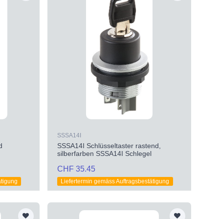
SSSA14I
d
SSSA14I Schlüsseltaster rastend,
silberfarben SSSA14I Schlegel
CHF 35.45
ätigung
Liefertermin gemäss Auftragsbestätigung