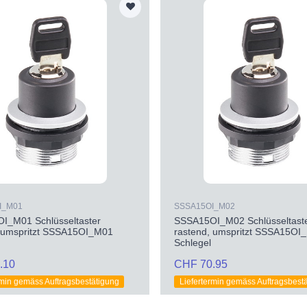
I_M01
SSSA15OI_M02
I_M01 Schlüsseltaster
SSSA15OI_M02 Schlüsseltast
, umspritzt SSSA15OI_M01
rastend, umspritzt SSSA15OI
Schlegel
.10
CHF 70.95
rmin gemäss Auftragsbestätigung
Liefertermin gemäss Auftragsbest