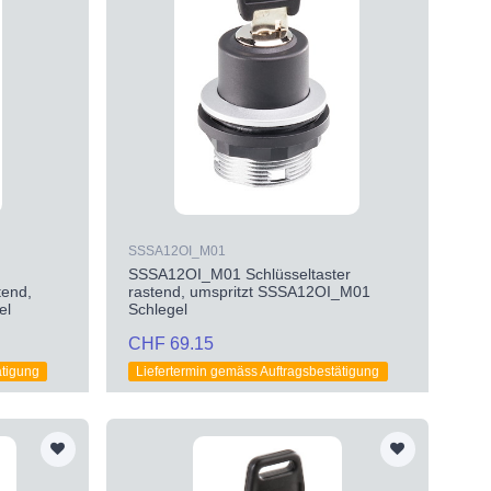
SSSA12OI_M01
SSSA12OI_M01 Schlüsseltaster
tend,
rastend, umspritzt SSSA12OI_M01
el
Schlegel
CHF 69.15
ätigung
Liefertermin gemäss Auftragsbestätigung