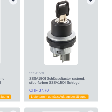
SSSA15OI
end,
SSSA15OI Schlüsseltaster rastend,
l
silberfarben SSSA15OI Schlegel
CHF 37.70
ätigung
Liefertermin gemäss Auftragsbestätigung