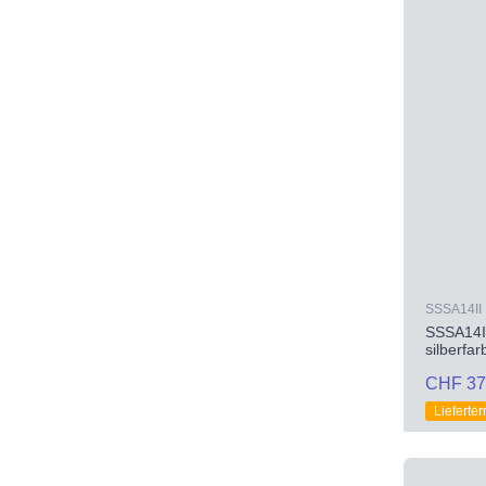
SSSA14II
SSSA14II
silberfa
CHF 37
Lieferte