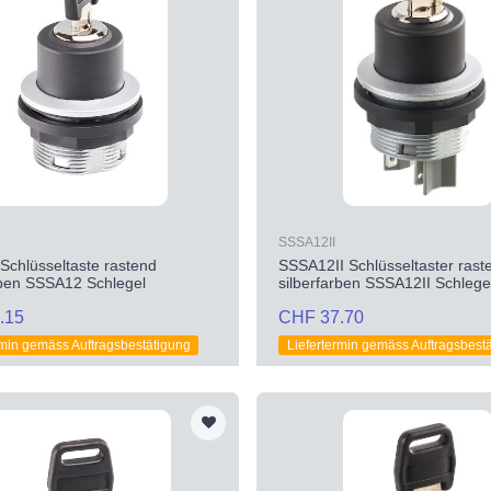
SSSA12II
chlüsseltaste rastend
SSSA12II Schlüsseltaster rast
rben SSSA12 Schlegel
silberfarben SSSA12II Schlege
.15
CHF 37.70
rmin gemäss Auftragsbestätigung
Liefertermin gemäss Auftragsbest