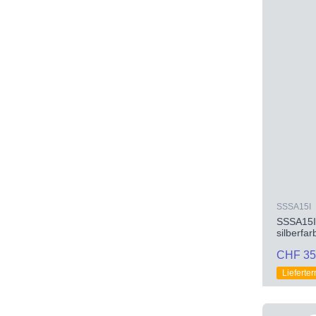
SSSA15I
SSSA15I 
silberfa
CHF 35
Lieferte