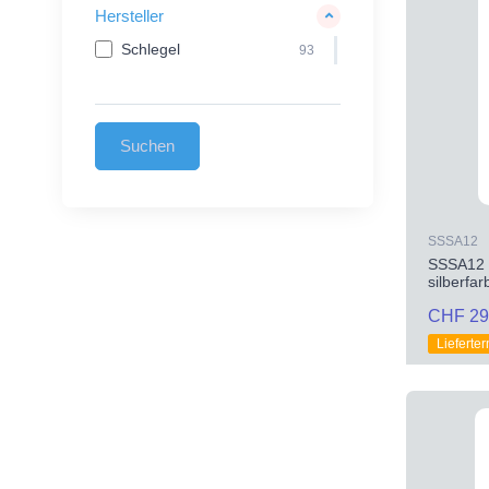
Hersteller
Schlegel
93
SSSA12
SSSA12 S
silberfa
CHF 29
Lieferte