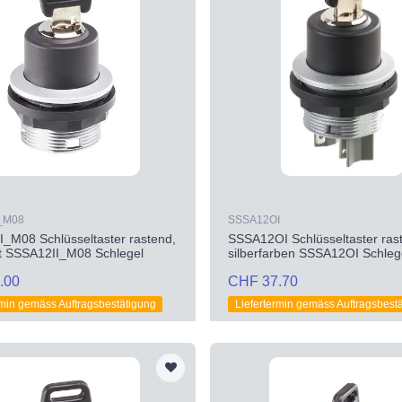
_M08
SSSA12OI
_M08 Schlüsseltaster rastend,
SSSA12OI Schlüsseltaster ras
t SSSA12II_M08 Schlegel
silberfarben SSSA12OI Schleg
.00
CHF 37.70
rmin gemäss Auftragsbestätigung
Liefertermin gemäss Auftragsbest