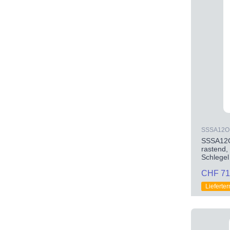
SSSA12O
SSSA12O
rastend
Schlegel
CHF 71
Lieferte