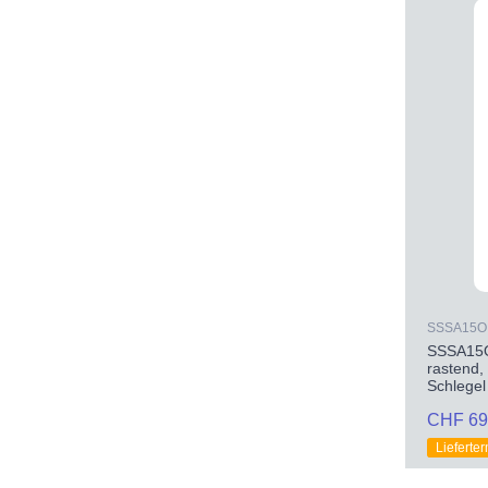
SSSA15O
SSSA15O
rastend
Schlegel
CHF 69
Lieferte