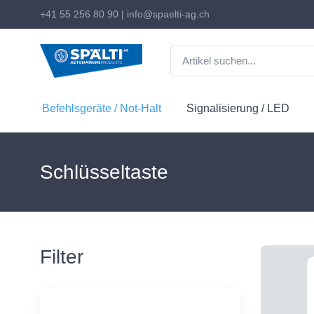
+41 55 256 80 90
|
info@spaelti-ag.ch
Befehlsgeräte / Not-Halt
Signalisierung / LED
Schlüsseltaste
Filter