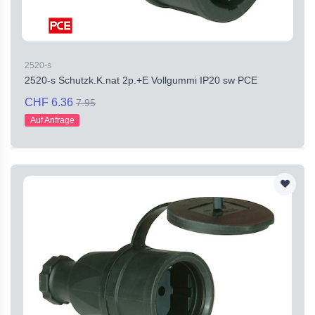
2520-s
2520-s Schutzk.K.nat 2p.+E Vollgummi IP20 sw PCE
CHF 6.36
7.95
Auf Anfrage