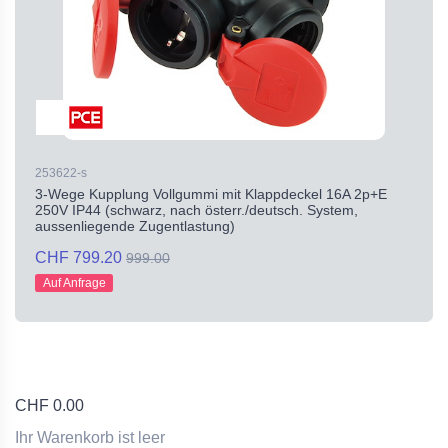
253622-s
3-Wege Kupplung Vollgummi mit Klappdeckel 16A 2p+E
250V IP44 (schwarz, nach österr./deutsch. System,
aussenliegende Zugentlastung)
CHF 799.20
999.00
Auf Anfrage
CHF
0.00
Ihr Warenkorb ist leer