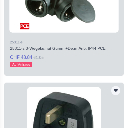
25311-s
25311-s 3-Wegeku.nat Gummi+De.m.Anb. IP44 PCE
CHF 48.84
61.05
Auf Anfrage