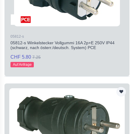
05812-s
05812-s Winkelstecker Vollgummi 16A 2p+E 250V IP44
(schwarz, nach österr./deutsch. System) PCE
CHF 5.80
7.25
Auf Anfrage