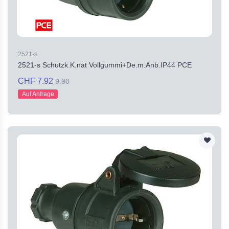
2521-s
2521-s Schutzk.K.nat Vollgummi+De.m.Anb.IP44 PCE
CHF 7.92
9.90
Auf Anfrage