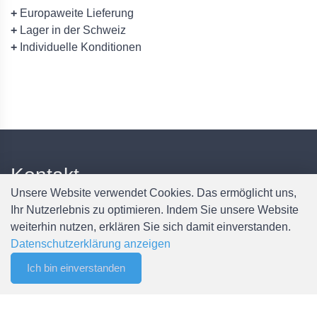
+
Europaweite Lieferung
+
Lager in der Schweiz
+
Individuelle Konditionen
Kontakt
Unsere Website verwendet Cookies. Das ermöglicht uns,
Ihr Nutzerlebnis zu optimieren. Indem Sie unsere Website
Spälti AG
weiterhin nutzen, erklären Sie sich damit einverstanden.
Chefiholzstrasse 15
Datenschutzerklärung anzeigen
8637 Laupen
Ich bin einverstanden
0
Mail: info@spaelti-ag.ch
Filter
Merkliste
Menu
CHF 0.00
Telefon: +41 55 256 80 90