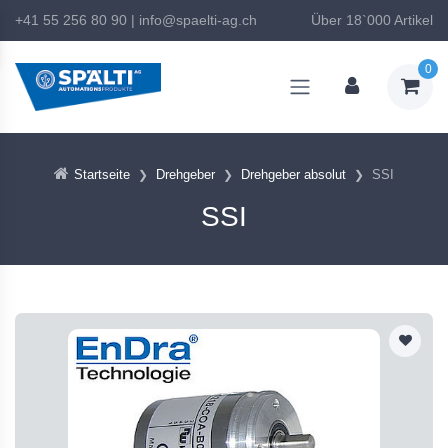
+41 55 256 80 90
|
info@spaelti-ag.ch
Über 18`000 Artikel
0
Startseite
Drehgeber
Drehgeber absolut
SSI
SSI