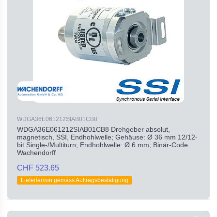
WDGA36E061212SIAB01CB8
WDGA36E061212SIAB01CB8 Drehgeber absolut,
magnetisch, SSI, Endhohlwelle; Gehäuse: Ø 36 mm 12/12-
bit Single-/Multiturn; Endhohlwelle: Ø 6 mm; Binär-Code
Wachendorff
CHF 523.65
Liefertermin gemäss Auftragsbestätigung