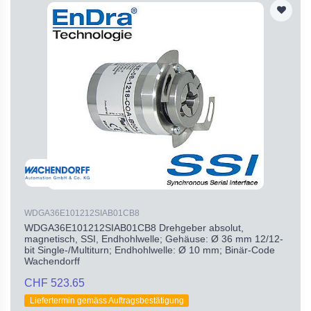
WDGA36E101212SIAB01CB8
WDGA36E101212SIAB01CB8 Drehgeber absolut,
magnetisch, SSI, Endhohlwelle; Gehäuse: Ø 36 mm 12/12-
bit Single-/Multiturn; Endhohlwelle: Ø 10 mm; Binär-Code
Wachendorff
CHF 523.65
Liefertermin gemäss Auftragsbestätigung