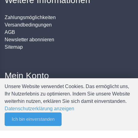
Weitere Informationen
Zahlungsmöglichkeiten
Versandbedingungen
AGB
Newsletter abonnieren
Sitemap
Mein Konto
Unsere Website verwendet Cookies. Das ermöglicht uns,
Anmelden / Registrieren
Ihr Nutzerlebnis zu optimieren. Indem Sie unsere Website
Mein Konto
weiterhin nutzen, erklären Sie sich damit einverstanden.
Meine Bestellungen
Datenschutzerklärung anzeigen
Passwort ändern
Ich bin einverstanden
0
Filter
Merkliste
Menu
CHF 0.00