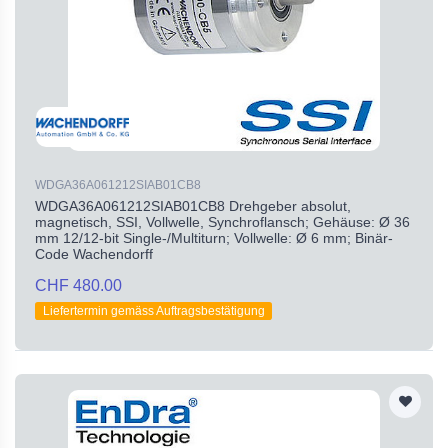
WDGA36A061212SIAB01CB8
WDGA36A061212SIAB01CB8 Drehgeber absolut,
magnetisch, SSI, Vollwelle, Synchroflansch; Gehäuse: Ø 36
mm 12/12-bit Single-/Multiturn; Vollwelle: Ø 6 mm; Binär-
Code Wachendorff
CHF 480.00
Liefertermin gemäss Auftragsbestätigung