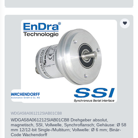
WDGA58A061212SIAB01CB8
WDGA58A061212SIAB01CB8 Drehgeber absolut,
magnetisch, SSI, Vollwelle, Synchroflansch; Gehäuse: Ø 58
mm 12/12-bit Single-/Multiturn; Vollwelle: Ø 6 mm; Binär-
Code Wachendorff