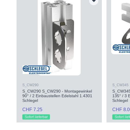
S_CW290
S_CW345
S_CW290 S_CW290 - Montagewinkel
S_CW345
90° / 2 Einbaustellen Edelstahl 1.4301
135° / 3 
Schlegel
Schlegel
CHF 7.25
CHF 8.0
Sofort lieferbar
Sofort lie