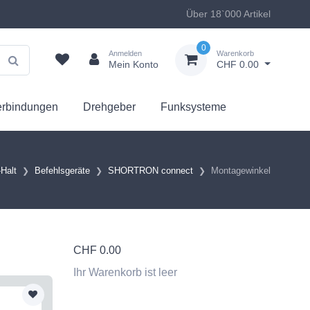
Über 18`000 Artikel
0
Anmelden
Warenkorb
Mein Konto
CHF 0.00
erbindungen
Drehgeber
Funksysteme
-Halt
Befehlsgeräte
SHORTRON connect
Montagewinkel
CHF
0.00
Ihr Warenkorb ist leer