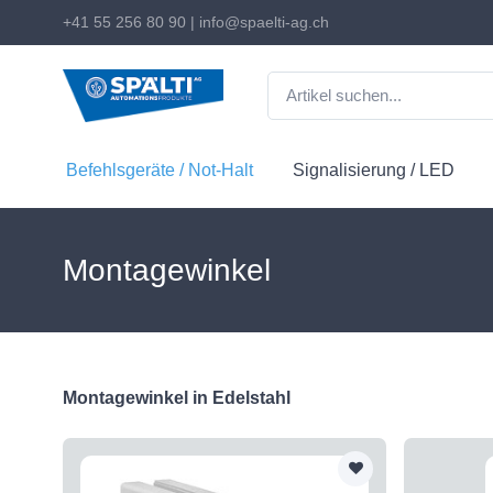
+41 55 256 80 90
|
info@spaelti-ag.ch
Befehlsgeräte / Not-Halt
Signalisierung / LED
Montagewinkel
Montagewinkel in Edelstahl