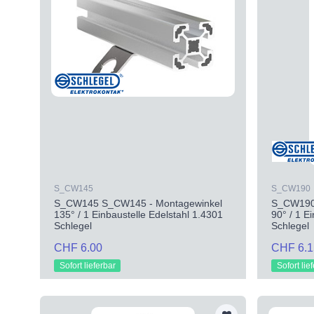
S_CW145
S_CW190
S_CW145 S_CW145 - Montagewinkel
S_CW190
135° / 1 Einbaustelle Edelstahl 1.4301
90° / 1 E
Schlegel
Schlegel
CHF 6.00
CHF 6.1
Sofort lieferbar
Sofort lie