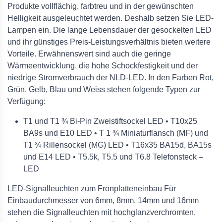
Produkte vollflächig, farbtreu und in der gewünschten
Helligkeit ausgeleuchtet werden. Deshalb setzen Sie LED-
Lampen ein. Die lange Lebensdauer der gesockelten LED
und ihr günstiges Preis-Leistungsverhältnis bieten weitere
Vorteile. Erwähnenswert sind auch die geringe
Wärmeentwicklung, die hohe Schockfestigkeit und der
niedrige Stromverbrauch der NLD-LED. In den Farben Rot,
Grün, Gelb, Blau und Weiss stehen folgende Typen zur
Verfügung:
T1 und T1 ¾ Bi-Pin Zweistiftsockel LED • T10x25
BA9s und E10 LED • T 1 ¾ Miniaturflansch (MF) und
T1 ¾ Rillensockel (MG) LED • T16x35 BA15d, BA15s
und E14 LED • T5.5k, T5.5 und T6.8 Telefonsteck –
LED
LED-Signalleuchten zum Fronplatteneinbau Für
Einbaudurchmesser von 6mm, 8mm, 14mm und 16mm
stehen die Signalleuchten mit hochglanzverchromten,