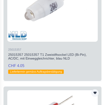
25015357
25015357 25015357 T1 Zweistiftsockel LED (Bi-Pin),
AC/DC, mit Einweggleichrichter, blau NLD
CHF 4.05
Liefertermin gemäss Auftragsbestätigung