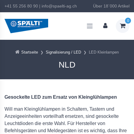
+41 55 256 80 90
|
info@spaelti-ag.ch
Über 18`000 Artikel
0
Startseite
Signalisierung / LED
LED Kleinlampen
NLD
Gesockelte LED zum Ersatz von Kleinglühlampen
Will man Kleinglühlampen in Schaltern, Tastern und
Anzeigeeinheiten vorteilhaft ersetzen, sind gesockelte
Leuchtdioden die erste Wahl. Für Hersteller von
Befehlsgeräten und Meldegeräten ist es wichtig, dass Ihre