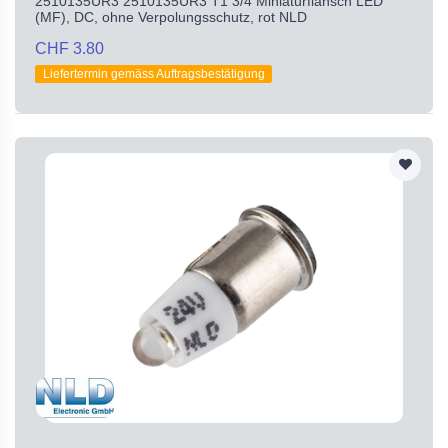
2510135UR3 2510135UR3 T1 3/4 Miniaturflansch LED
(MF), DC, ohne Verpolungsschutz, rot NLD
CHF 3.80
Liefertermin gemäss Auftragsbestätigung