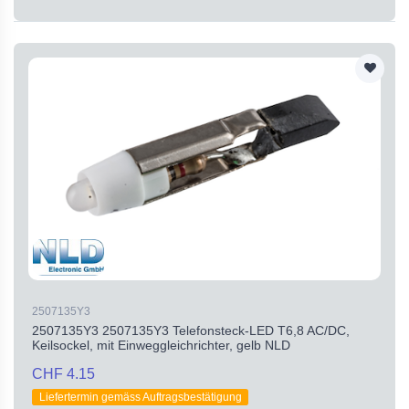
2507135Y3
2507135Y3 2507135Y3 Telefonsteck-LED T6,8 AC/DC,
Keilsockel, mit Einweggleichrichter, gelb NLD
CHF 4.15
Liefertermin gemäss Auftragsbestätigung