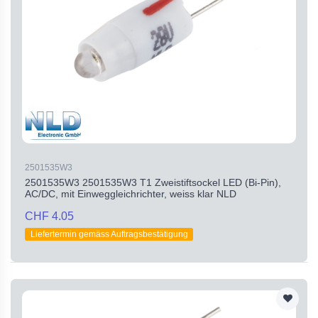
2501535W3
2501535W3 2501535W3 T1 Zweistiftsockel LED (Bi-Pin),
AC/DC, mit Einweggleichrichter, weiss klar NLD
CHF 4.05
Liefertermin gemäss Auftragsbestätigung