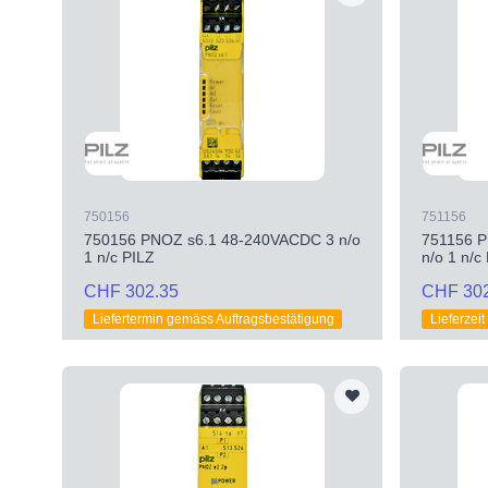
750156
751156
750156 PNOZ s6.1 48-240VACDC 3 n/o
751156 
1 n/c PILZ
n/o 1 n/c
CHF 302.35
CHF 30
Liefertermin gemäss Auftragsbestätigung
Lieferzei