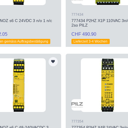
777434
NOZ s6 C 24VDC 3 n/o 1 n/c
777434 P2HZ X1P 110VAC 3n/o
2so PILZ
2.05
CHF 490.90
min gemäss Auftragsbestätigung
Lieferzeit 3-4 Wochen
777354
PNOZ s6 C 48-240VACDC 3
777354 P2HZ X4P 24VAC 3n/o