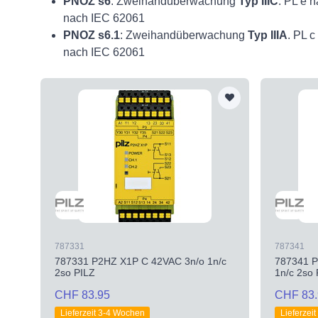
PNOZ s6
: Zweihandüberwachung
Typ IIIC
. PL e 
nach IEC 62061
PNOZ s6.1
: Zweihandüberwachung
Typ IIIA
. PL 
nach IEC 62061
787331
787341
787331 P2HZ X1P C 42VAC 3n/o 1n/c
787341 P
2so PILZ
1n/c 2so
CHF 83.95
CHF 83.
Lieferzeit 3-4 Wochen
Lieferzei