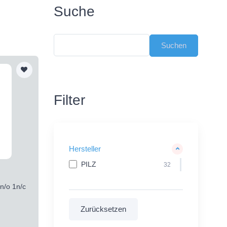
Suche
Filter
Hersteller
PILZ
32
/o 1n/c