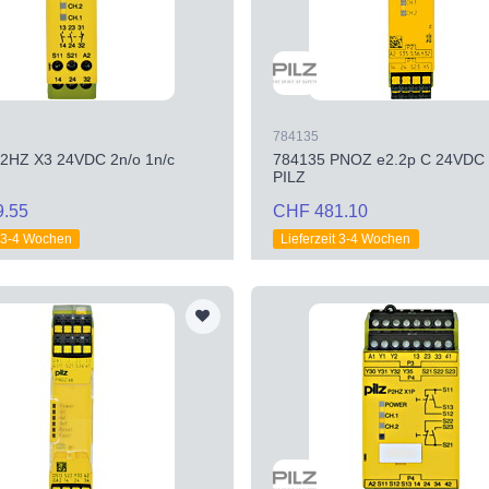
784135
2HZ X3 24VDC 2n/o 1n/c
784135 PNOZ e2.2p C 24VDC 
PILZ
9.55
CHF 481.10
t 3-4 Wochen
Lieferzeit 3-4 Wochen