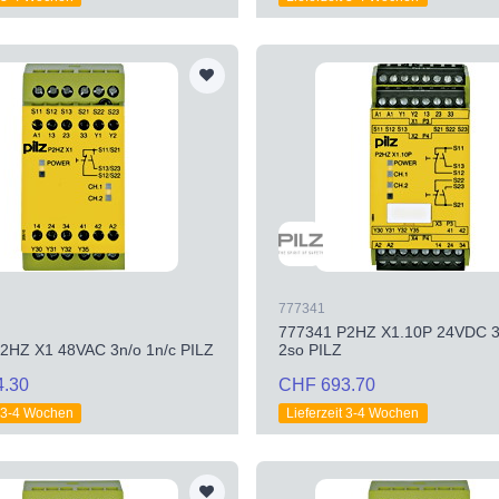
777341
777341 P2HZ X1.10P 24VDC 3
2HZ X1 48VAC 3n/o 1n/c PILZ
2so PILZ
4.30
CHF 693.70
t 3-4 Wochen
Lieferzeit 3-4 Wochen