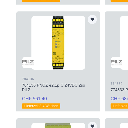
784136
774332
784136 PNOZ e2.1p C 24VDC 2so
PILZ
774332 P
CHF 561.40
CHF 68
Lieferzeit 3-4 Wochen
Lieferzei