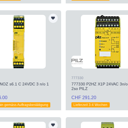
777330
NOZ s6.1 C 24VDC 3 n/o 1
777330 P2HZ X1P 24VAC 3n/o
2so PILZ
6.00
CHF 291.20
min gemäss Auftragsbestätigung
Lieferzeit 3-4 Wochen