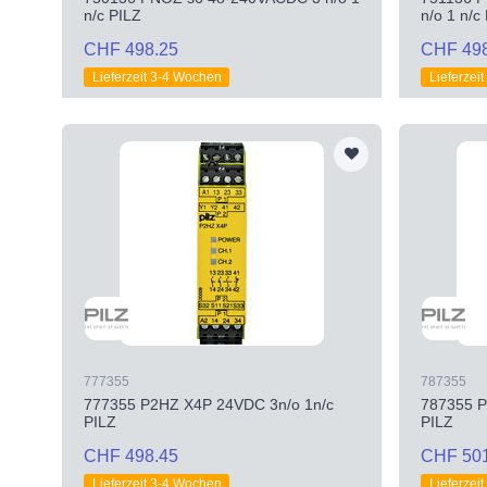
n/c PILZ
n/o 1 n/c
CHF 498.25
CHF 49
Lieferzeit 3-4 Wochen
Lieferzei
777355
787355
777355 P2HZ X4P 24VDC 3n/o 1n/c
787355 P
PILZ
PILZ
CHF 498.45
CHF 50
Lieferzeit 3-4 Wochen
Lieferzei