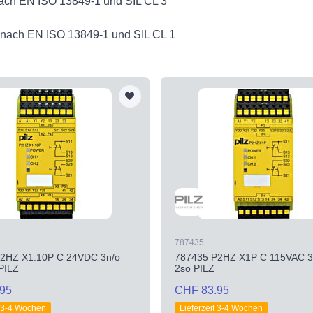
nach EN ISO 13849-1 und SIL CL 3
c nach EN ISO 13849-1 und SIL CL 1
787435
2HZ X1.10P C 24VDC 3n/o
787435 P2HZ X1P C 115VAC 3n
 PILZ
2so PILZ
95
CHF 83.95
t 3-4 Wochen
Lieferzeit 3-4 Wochen