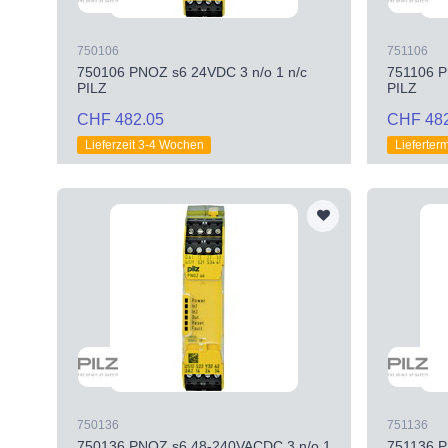
750106
751106
750106 PNOZ s6 24VDC 3 n/o 1 n/c
751106 P
PILZ
PILZ
CHF 482.05
CHF 48
Lieferzeit 3-4 Wochen
Lieferter
750136
751136
750136 PNOZ s6 48-240VACDC 3 n/o 1
751136 