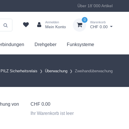
Über 18`000 Artikel
0
Anmelden
Warenkorb
Mein Konto
CHF 0.00
erbindungen
Drehgeber
Funksysteme
PILZ Sicherheitsrelais
Überwachung
Zweihandüberwachung
chung von
CHF
0.00
Ihr Warenkorb ist leer