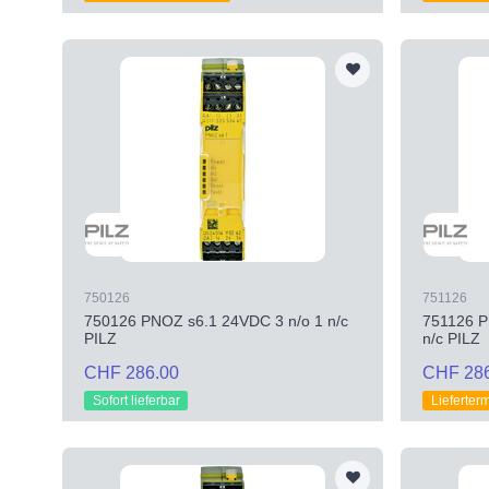
750126
751126
750126 PNOZ s6.1 24VDC 3 n/o 1 n/c
751126 P
PILZ
n/c PILZ
CHF 286.00
CHF 28
Sofort lieferbar
Lieferter