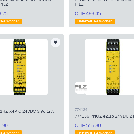
 PILZ
PILZ
8.25
CHF 498.45
t 3-4 Wochen
Lieferzeit 3-4 Wochen
774136
2HZ X4P C 24VDC 3n/o 1n/c
774136 PNOZ e2.1p 24VDC 2s
1.90
CHF 555.80
t 3-4 Wochen
Lieferzeit 3-4 Wochen