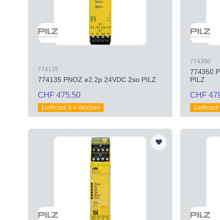
774350
774135
774350 P
774135 PNOZ e2.2p 24VDC 2so PILZ
PILZ
CHF 475.50
CHF 47
Lieferzeit 3-4 Wochen
Lieferzei