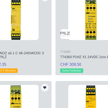
774360
PNOZ s6.1 C 48-240VACDC 3
 PILZ
774360 P1HZ X1 24VDC 2n/o 
2.35
CHF 309.50
t 3-4 Wochen
Sofort lieferbar