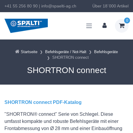
+41 55 256 80 90
|
info@spaelti-ag.ch
Über 18`000 Artikel
0
Startseite
Befehlsgeräte / Not-Halt
Befehlsgeräte
SHORTRON connect
SHORTRON connect
SHORTRON connect PDF-Katalog
"SHORTRON® connect" Serie von Schlegel. Diese
umfasst kompakte und robuste Befehlsgeräte mit einer
Frontabmessung von Ø 28 mm und einer Einbauöffnung