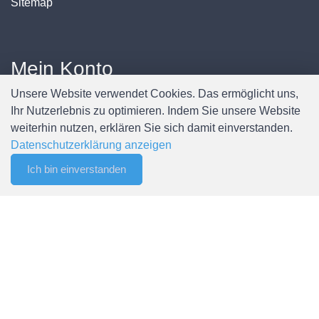
Sitemap
Mein Konto
Unsere Website verwendet Cookies. Das ermöglicht uns,
Anmelden / Registrieren
Ihr Nutzerlebnis zu optimieren. Indem Sie unsere Website
Mein Konto
weiterhin nutzen, erklären Sie sich damit einverstanden.
Meine Bestellungen
Datenschutzerklärung anzeigen
Passwort ändern
Ich bin einverstanden
0
Merkliste
Menu
CHF 0.00
© Copyright Spälti AG - Alle Rechte vorbehalten