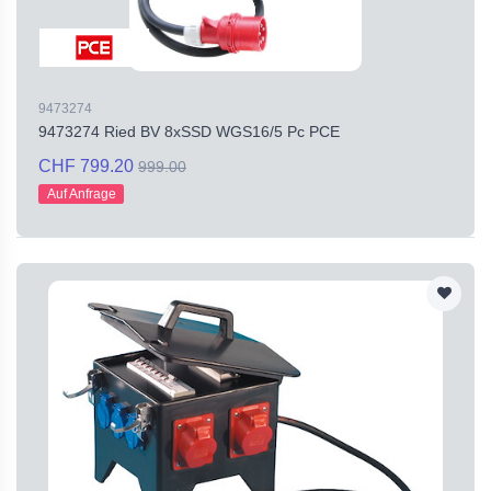
9473274
9473274 Ried BV 8xSSD WGS16/5 Pc PCE
CHF 799.20
999.00
Auf Anfrage