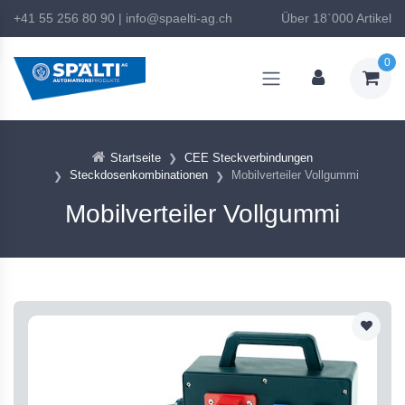
+41 55 256 80 90
|
info@spaelti-ag.ch
Über 18`000 Artikel
0
Startseite
CEE Steckverbindungen
Steckdosenkombinationen
Mobilverteiler Vollgummi
Mobilverteiler Vollgummi