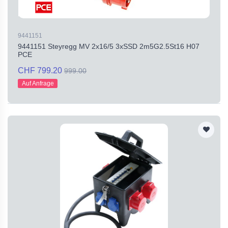
9441151
9441151 Steyregg MV 2x16/5 3xSSD 2m5G2.5St16 H07
PCE
CHF 799.20
999.00
Auf Anfrage