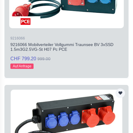
9216066
9216066 Mobilverteiler Vollgummi Traunsee BV 3xSSD
1.5m3G2.5VG-St H07 Pc PCE
CHF 799.20
999.00
Auf Anfrage