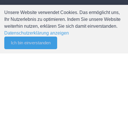
Unsere Website verwendet Cookies. Das ermöglicht uns,
Weitere Informationen
Ihr Nutzerlebnis zu optimieren. Indem Sie unsere Website
weiterhin nutzen, erklären Sie sich damit einverstanden.
Zahlungsmöglichkeiten
Datenschutzerklärung anzeigen
Versandbedingungen
Ich bin einverstanden
0
AGB
Filter
Merkliste
Menu
CHF 0.00
Newsletter abonnieren
Sitemap
Mein Konto
Anmelden / Registrieren
Mein Konto
Meine Bestellungen
Passwort ändern