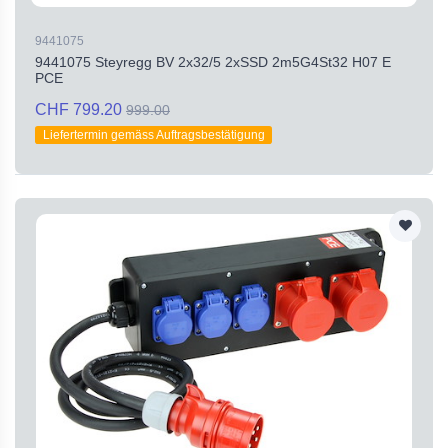
9441075
9441075 Steyregg BV 2x32/5 2xSSD 2m5G4St32 H07 E
PCE
CHF 799.20
999.00
Liefertermin gemäss Auftragsbestätigung