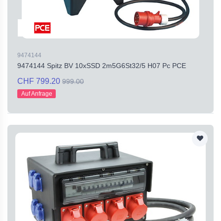
9474144
9474144 Spitz BV 10xSSD 2m5G6St32/5 H07 Pc PCE
CHF 799.20
999.00
Auf Anfrage