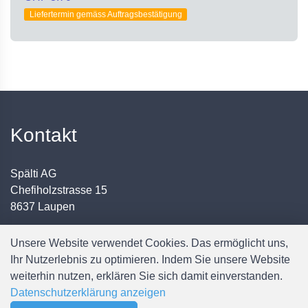
Liefertermin gemäss Auftragsbestätigung
Kontakt
Spälti AG
Chefiholzstrasse 15
8637 Laupen
Mail: info@spaelti-ag.ch
Unsere Website verwendet Cookies. Das ermöglicht uns,
Telefon: +41 55 256 80 90
Ihr Nutzerlebnis zu optimieren. Indem Sie unsere Website
weiterhin nutzen, erklären Sie sich damit einverstanden.
Datenschutzerklärung anzeigen