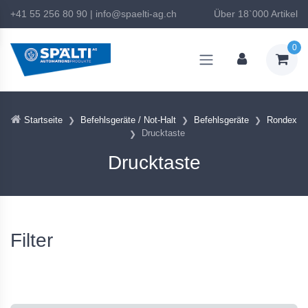
+41 55 256 80 90
|
info@spaelti-ag.ch
Über 18`000 Artikel
0
Startseite
Befehlsgeräte / Not-Halt
Befehlsgeräte
Rondex
Drucktaste
Drucktaste
Filter