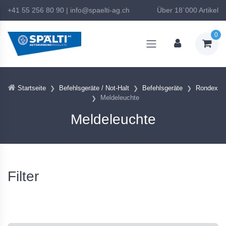
+41 55 256 80 90
|
info@spaelti-ag.ch
Über 18`000 Artikel
0
Startseite
Befehlsgeräte / Not-Halt
Befehlsgeräte
Rondex
Meldeleuchte
Meldeleuchte
Filter